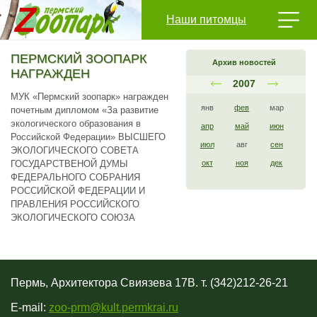
Наши питомцы
ПЕРМСКИЙ ЗООПАРК
Архив новостей
НАГРАЖДЕН
2007
МУК «Пермский зоопарк» награжден
янв
фев
мар
почетным дипломом «За развитие
экологического образования в
апр
май
июн
Российской Федерации» ВЫСШЕГО
июл
авг
сен
ЭКОЛОГИЧЕСКОГО СОВЕТА
ГОСУДАРСТВЕНОЙ ДУМЫ
окт
ноя
дек
ФЕДЕРАЛЬНОГО СОБРАНИЯ
РОССИЙСКОЙ ФЕДЕРАЦИИ И
ПРАВЛЕНИЯ РОССИЙСКОГО
ЭКОЛОГИЧЕСКОГО СОЮЗА
Пермь, Архитектора Свиязева 17В. т. (342)212-26-21
E-mail:
zoo-prm@kult.permkrai.ru