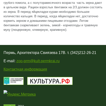
грубого помола, а с полуторамесячного возраста часть зерна дают
в цельном виде. Рацион взрослых бентамок на 2/3 должен состоять
из зерна. В период яйцекладки курам необходимо большое
количество кальция. В период, когда яйцекладки нет, достаточно
кормить зерном и домашними пищевыми отходами. Летом
бентамкам скармливают зелень, зимой - корнеплоды и травяную
муку (люцерновую, клеверную, крапивную).
Пермь, Архитектора Свиязева 17В. т. (342)212-26-21
E-mail:
zoo-prm@kult.permkrai.ru
Контактная информация