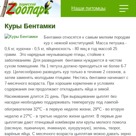
Наши питомцы
Куры Бентамки
Бентамки относятся к самым мелким породам
кур с нежной конституцией. Масса петушка -
0,6 кг, курочки - 0,5 кг, яйценоскость - 80 яиц в год массой 25
грамм. Это нарядные неунывающие птицы, стойкие к
заболеваниям. Для разведения бентамки нуждаются в чистом
сухом помещении. На 1 петуха должно приходиться не более 6-7
кур. Целесообразно разводить кур только в течение 2 сезонов, а
затем заменять молодыми птицами. Нестись бентамки начинают с
7-месячного возраста. При хорошем кормлении и условиях
содержания они продолжают откладывать яйца и зимой.
Насиживание длится 21 день. При выращивании цыплят без
наседки необходимо поддерживать температуру под лампой-
о
о
обогревателем 32
С - в первую неделю жизни, 29
С - во вторую
о
неделю и 27
С - в третью неделю жизни цыплят. В первые дни
цыплятам дают птенцовый комбикорм или крупы мелкого помола
(овсяную, пшеничную, ячменную, кукурузную), зелень, творог,
варёные яйца. С месячного возраста цыплятам можно давать зерно