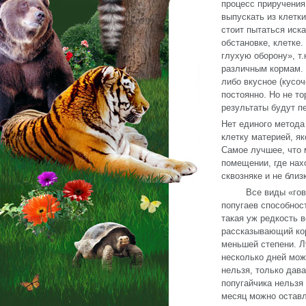
процесс приручения
выпускать из клетки
стоит пытаться иска
обстановке, клетке
глухую оборону», т.
различным кормам. 
либо вкусное (кусоч
постоянно. Но не то
результаты будут п
Нет единого метода
клетку материей, як
Самое лучшее, что 
помещении, где нах
сквозняке и не близ
Все виды «говорящ
попугаев способнос
такая уж редкость 
рассказывающий кор
меньшей степени. Л
несколько дней може
нельзя, только дава
попугайчика нельзя 
месяц можно оставл