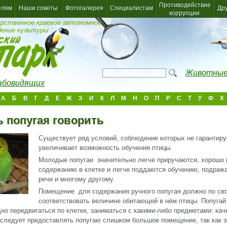
Противодействие
елям
Наши советы
Фотогалерея
Специалистам
Др
коррупции
арственное краевое автономное
дение культуры
Животные
лабовидящих
А
Б
В
Г
Д
Е
Ж
З
И
К
Л
М
Н
О
П
Р
С
Т
У
Ф
Х
ь попугая говорить
Существует ряд условий, соблюдение которых не гарантиру
увеличивает возможность обучения птицы.
Молодые попугаи значительно легче приручаются, хорошо 
содержанию в клетке и легче поддаются обучению, подраж
речи и многому другому.
Помещение для содержания ручного попугая должно по св
соответствовать величине обитающей в нём птицы. Попуга
но передвигаться по клетке, заниматься с какими-либо предметами: кач
е следует предоставлять попугаю слишком большое помещение, так как 