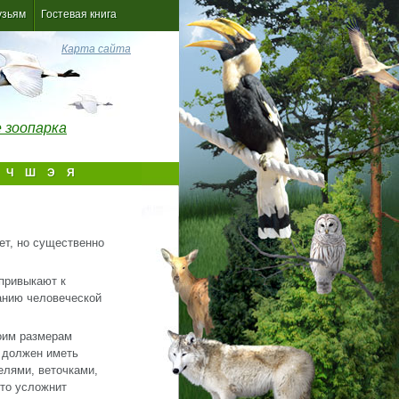
узьям
Гостевая книга
Карта сайта
 зоопарка
Ч
Ш
Э
Я
ет, но существенно
привыкают к
анию человеческой
оим размерам
й должен иметь
елями, веточками,
это усложнит