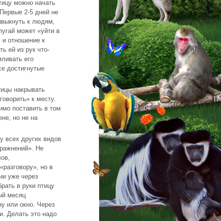
тицу можно начать
 Первые 2-5 дней не
ривыкнуть к людям,
пугай может «уйти в
, и отношение к
ь ей из рук что-
мливать его
все достигнутые
тицы накрывать
говорить» к месту.
имо поставить в том
не, но не на
 всех других видов
пражнений». Не
лов,
«разговору», но в
ии уже через
брать в руки птицу
ый месяц
ну или окно. Через
и. Делать это надо