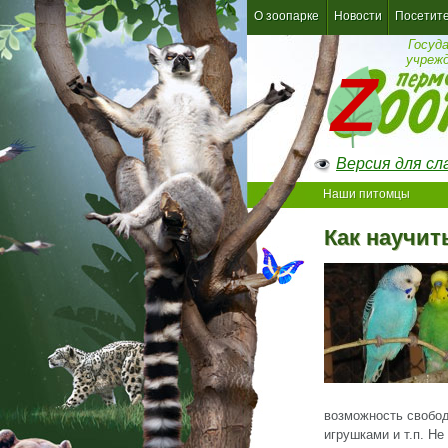
О зоопарке
Новости
Посетит
Госуд
учреж
Версия для с
Наши питомцы
Как научит
возможность свобод
игрушками и т.п. Н