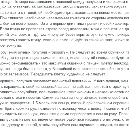
 птицы. По мере налаживания отношений между попугаем и человеком п
, но не оставлять её без внимания, чтобы избежать несчастного случая.
ть контакта с птицей, ей необходимо дать освоиться на новом месте, п
. При слишком назойливом навязывании контакта со стороны человека по
к. боится всего нового. За эти первые дни птица проявит и свой характер
Если птица не проявляет страха перед человеком, можно попытаться дат
ек яблока, орех и т.д.). Если попугай берёт корм из рук, то нужно прикар
ропитесь гладить птицу, если она сама не идёт на такой контакт, иначе 
еречёркнуты.
 обучения ручных попугаев «говорить». Не следует во время обучения п
обы для концентрации внимания птицы, иначе попугай никогда не будет «
можно рекомендовать - это максимум общения с птицей. Клетку необход
одятся люди больше всего, у ближайшей или противоположной к окну сте
ко от телевизора. Передвигать клетку куда-либо не следует.
их» попугаев затмевает волнистый попугайчик. У него лучшая, чем у
ть наращивать свой «словарный запас», не забывая при этом старых «у
волнистый попугайчик, пользующийся «лексиконом» в несколько сотен с
откие стихи и песенки. Самки волнистых попугайчиков тоже способны к 
учше приобретать 1,5-месячного самца, который при спокойном обращен
т брать корм из рук, позволяет потихоньку чесать шейку. Помните, что 
ть сидеть на пальцах, если птица сама переберётся к вам на руку. Перв
выпускать из клетки, иначе он может разбиться насмерть о потолок, сте
ять дверцу открытой, чтобы попугайчик сам научился выходить из клетк