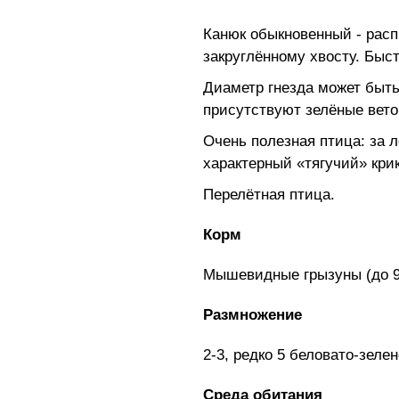
Канюк обыкновенный - расп
закруглённому хвосту. Быс
Диаметр гнезда может быть 
присутствуют зелёные вето
Очень полезная птица: за 
характерный «тягучий» крик
Перелётная птица.
Корм
Мышевидные грызуны (до 9
Размножение
2-3, редко 5 беловато-зел
Среда обитания