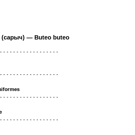
(сарыч) — Buteo buteo
iformes
e