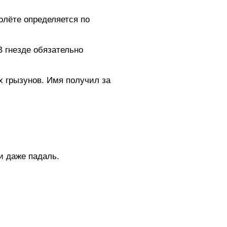
олёте определяется по
В гнезде обязательно
х грызунов. Имя получил за
и даже падаль.