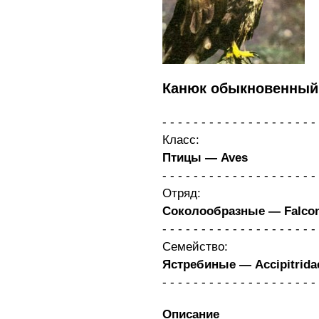
Канюк обыкновенный 
Класс:
Птицы — Aves
Отряд:
Соколообразные — Falcon
Семейство:
Ястребиные — Accipitrida
Описание