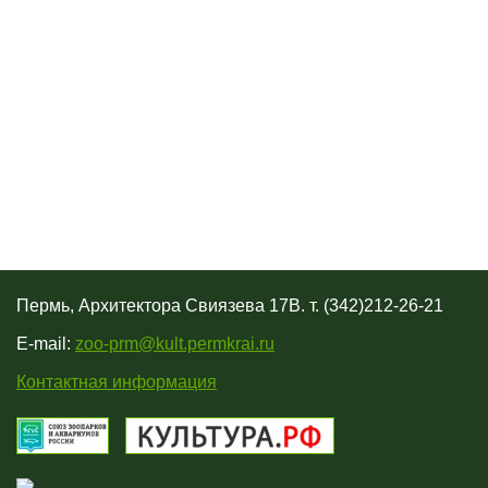
Пермь, Архитектора Свиязева 17В. т. (342)212-26-21
E-mail:
zoo-prm@kult.permkrai.ru
Контактная информация